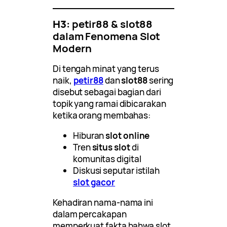
H3:
petir88 & slot88
dalam Fenomena Slot
Modern
Di tengah minat yang terus
naik,
petir88
dan
slot88
sering
disebut sebagai bagian dari
topik yang ramai dibicarakan
ketika orang membahas:
Hiburan
slot online
Tren
situs slot
di
komunitas digital
Diskusi seputar istilah
slot gacor
Kehadiran nama-nama ini
dalam percakapan
memperkuat fakta bahwa slot