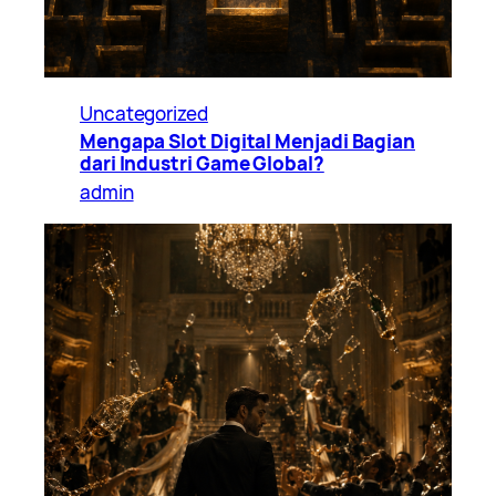
Uncategorized
Mengapa Slot Digital Menjadi Bagian
dari Industri Game Global?
admin