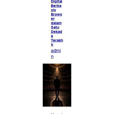
Digital
Berba
sis
Brows
er
dalam
Satu
Dekad
e
Terakh
ir
admi
n