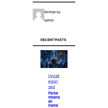
Written by
admin
RECENT POSTS
Uncat
egori
zed
Perke
mbang
an
Game