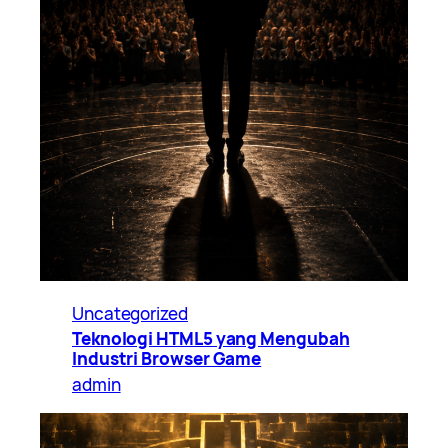
Uncategorized
Teknologi HTML5 yang Mengubah
Industri Browser Game
admin