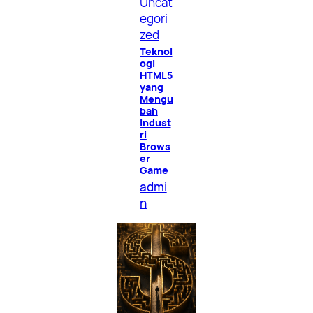
Uncat
egori
zed
Teknol
ogi
HTML5
yang
Mengu
bah
Indust
ri
Brows
er
Game
admi
n