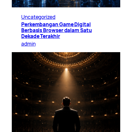
Uncategorized
Perkembangan Game Digital
Berbasis Browser dalam Satu
Dekade Terakhir
admin