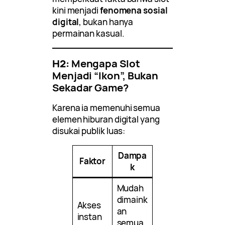
kini menjadi
fenomena sosial
digital
, bukan hanya
permainan kasual.
H2:
Mengapa Slot
Menjadi “Ikon”, Bukan
Sekadar Game?
Karena ia memenuhi semua
elemen hiburan digital yang
disukai publik luas:
Dampa
Faktor
k
Mudah
dimaink
Akses
an
instan
semua