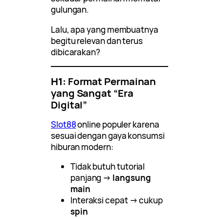
gulungan.
Lalu, apa yang membuatnya
begitu relevan dan terus
dibicarakan?
H1:
Format Permainan
yang Sangat “Era
Digital”
Slot88
online populer karena
sesuai dengan gaya konsumsi
hiburan modern:
Tidak butuh tutorial
panjang →
langsung
main
Interaksi cepat → cukup
spin