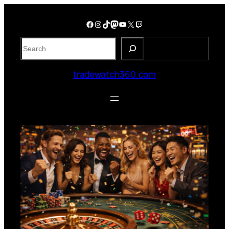
Lewati
ke
Facebook
Instagram
TikTok
Mastodon
YouTube
X
Twitch
konten
S
e
a
tradewatch360.com
r
c
h