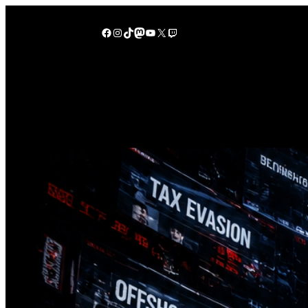
Lewati
ke
Facebook
Instagram
TikTok
Mastodon
YouTube
X
Twitch
konten