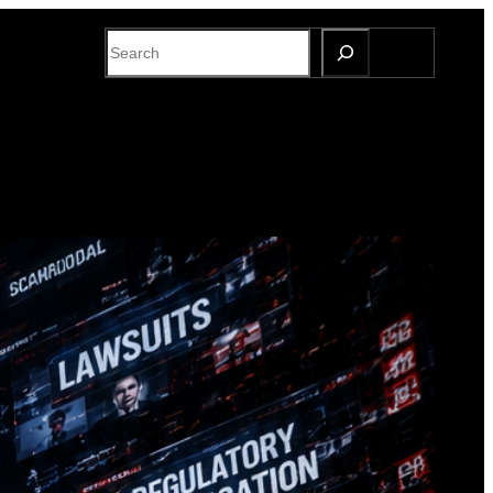
S
e
a
r
c
h