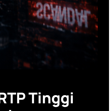
 RTP Tinggi