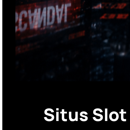
Situs Slot