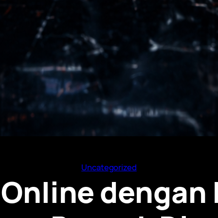
Uncategorized
 Online dengan